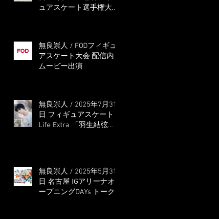
ュアスケート選手権大会
5位
無良崇人 / FODフィギュ
アスケート大会 配信内
ムービー出演
無良崇人 / 2025年7月31
日 フィギュアスケート
Life Extra 「羽生結弦
PROFESSIONAL
Season3」 (扶桑社ムッ
ク)
無良崇人 / 2025年5月31
日 名古屋 IGアリーナオ
ープニングDAYs トーク
ショー MC出演