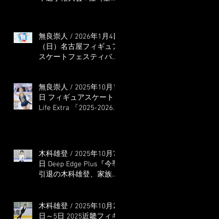
本選手権出場決定）
無良崇人 / 2026年1月4日
（日）名古屋フィギュア
スケートフェスティバル
オンライン配信 ゲス
ト・解説
無良崇人 / 2025年10月16
日 フィギュアスケート
Life Extra 「2025-2026
五輪シーズン開幕号 」
連載記事 (扶桑社ムック)
木科雄登 / 2025年10月7
日 Deep Edge Plus『今季
引退の木科雄登、家族や
ファンの応援に感謝 心
に響く演技を「西日本、
全日本、絶対見に来
木科雄登 / 2025年10月2
て」』
日～5日 2025近畿フィギ