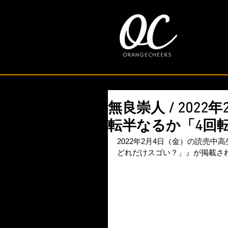
無良崇人 / 202
転半なるか「4回
2022年2月4日（金）の読売
どれだけスゴい？」』が掲載さ