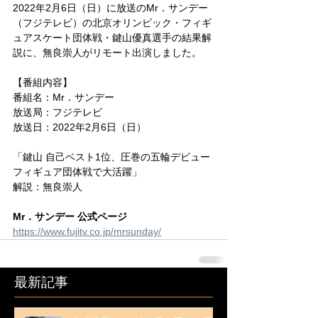
2022年2月6日（日）に放送の
Mr．サンデー
（
フジテレビ
）の北京オリンピック・フィギ
ュアスケート団体戦・鍵山優真選手の結果解
説に、
無良崇人がリモート出演しました。
【番組内容】
番組名：Mr．サンデー
放送局：フジテレビ
放送日：2022年2月6日（日）
「鍵山 自己ベスト1位、圧巻の五輪デビュー 
フィギュア団体戦で大活躍」
解説：
無良崇人
Mr．サンデー 公式ページ
https://www.fujitv.co.jp/mrsunday/
最新記事