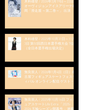
木科雄登 / 2026年3月19日～22日
オーヴィジョンアイスアリーナ福
岡「滑走屋 ～第二巻～」 出演
木科雄登 / 2025年10月31日～11月
3日 第50回西日本選手権大会 7位
（全日本選手権出場決定）
無良崇人 / 2026年1月4日（日）名
古屋フィギュアスケートフェステ
ィバル オンライン配信 ゲスト・
解説
無良崇人 / 2025年10月16日 フィギ
ュアスケートLife Extra 「2025-
2026 五輪シーズン開幕号 」連載