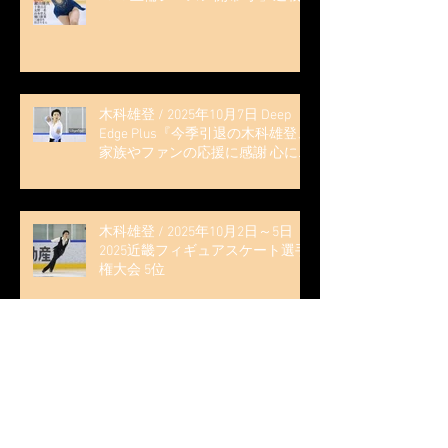
記事 (扶桑社ムック)
木科雄登 / 2025年10月7日 Deep
Edge Plus『今季引退の木科雄登、
家族やファンの応援に感謝 心に響
く演技を「西日本、全日本、絶対
見に来て」』
木科雄登 / 2025年10月2日～5日
2025近畿フィギュアスケート選手
権大会 5位
無良崇人 / FODフィギュアスケー
ト大会 配信内ムービー出演