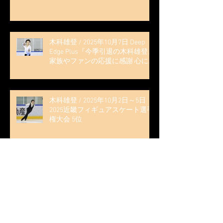
木科雄登 / 2025年10月7日 Deep
Edge Plus『今季引退の木科雄登、
家族やファンの応援に感謝 心に響
く演技を「西日本、全日本、絶対
見に来て」』
木科雄登 / 2025年10月2日～5日
2025近畿フィギュアスケート選手
権大会 5位
無良崇人 / FODフィギュアスケー
ト大会 配信内ムービー出演