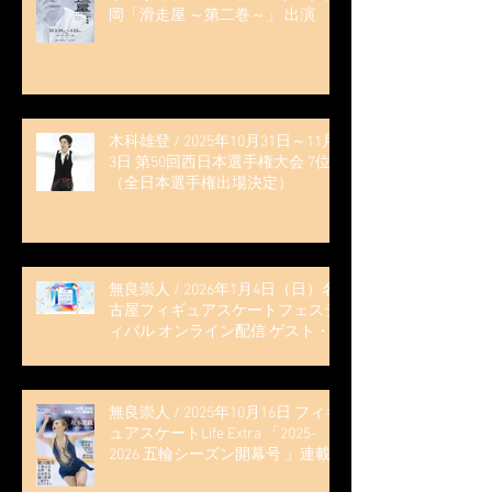
岡「滑走屋 ～第二巻～」 出演
木科雄登 / 2025年10月31日～11月
3日 第50回西日本選手権大会 7位
（全日本選手権出場決定）
無良崇人 / 2026年1月4日（日）名
古屋フィギュアスケートフェステ
ィバル オンライン配信 ゲスト・
解説
無良崇人 / 2025年10月16日 フィギ
ュアスケートLife Extra 「2025-
2026 五輪シーズン開幕号 」連載
記事 (扶桑社ムック)