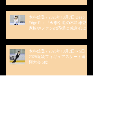
木科雄登 / 2025年10月7日 Deep
Edge Plus『今季引退の木科雄登、
家族やファンの応援に感謝 心に響
く演技を「西日本、全日本、絶対
見に来て」』
木科雄登 / 2025年10月2日～5日
2025近畿フィギュアスケート選手
権大会 5位
無良崇人 / FODフィギュアスケー
ト大会 配信内ムービー出演
無良崇人 / 2025年7月31日 フィギ