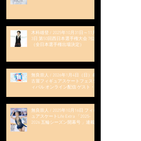
木科雄登 / 2025年10月31日～11月
3日 第50回西日本選手権大会 7位
（全日本選手権出場決定）
無良崇人 / 2026年1月4日（日）名
古屋フィギュアスケートフェステ
ィバル オンライン配信 ゲスト・
解説
無良崇人 / 2025年10月16日 フィギ
ュアスケートLife Extra 「2025-
2026 五輪シーズン開幕号 」連載
記事 (扶桑社ムック)