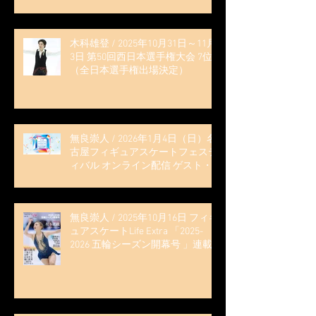
木科雄登 / 2025年10月31日～11月
3日 第50回西日本選手権大会 7位
（全日本選手権出場決定）
無良崇人 / 2026年1月4日（日）名
古屋フィギュアスケートフェステ
ィバル オンライン配信 ゲスト・
解説
無良崇人 / 2025年10月16日 フィギ
ュアスケートLife Extra 「2025-
2026 五輪シーズン開幕号 」連載
記事 (扶桑社ムック)