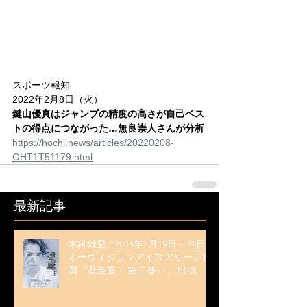
スポーツ報知
2022年2月8日（火）
鍵山優真はジャンプの精度の高さが自己ベス
トの得点につながった…無良崇人さんが分析
https://hochi.news/articles/20220208-
OHT1T51179.html
最新記事
木科雄登 / 2026年3月19日～22日
オーヴィジョンアイスアリーナ福
岡「滑走屋 ～第二巻～」 出演