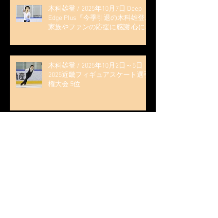
木科雄登 / 2025年10月7日 Deep
Edge Plus『今季引退の木科雄登、
家族やファンの応援に感謝 心に響
く演技を「西日本、全日本、絶対
見に来て」』
木科雄登 / 2025年10月2日～5日
2025近畿フィギュアスケート選手
権大会 5位
無良崇人 / FODフィギュアスケー
ト大会 配信内ムービー出演
無良崇人 / 2025年7月31日 フィギ
ュアスケートLife Extra 「羽生結弦
PROFESSIONAL Season3」 (扶桑社