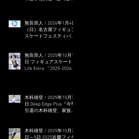
本選手権出場決定）
無良崇人 / 2026年1月4日
（日）名古屋フィギュア
スケートフェスティバル
オンライン配信 ゲス
ト・解説
無良崇人 / 2025年10月16
日 フィギュアスケート
Life Extra 「2025-2026
五輪シーズン開幕号 」
連載記事 (扶桑社ムック)
木科雄登 / 2025年10月7
日 Deep Edge Plus『今季
引退の木科雄登、家族や
ファンの応援に感謝 心
に響く演技を「西日本、
全日本、絶対見に来
木科雄登 / 2025年10月2
て」』
日～5日 2025近畿フィギ