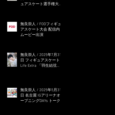
ュアスケート選手権大会
5位
無良崇人 / FODフィギュ
アスケート大会 配信内
ムービー出演
無良崇人 / 2025年7月31
日 フィギュアスケート
Life Extra 「羽生結弦
PROFESSIONAL
Season3」 (扶桑社ムッ
ク)
無良崇人 / 2025年5月31
日 名古屋 IGアリーナオ
ープニングDAYs トーク
ショー MC出演