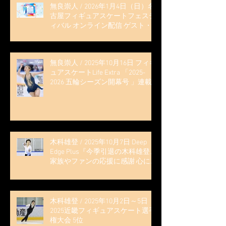
無良崇人 / 2026年1月4日（日）名
古屋フィギュアスケートフェステ
ィバル オンライン配信 ゲスト・
解説
無良崇人 / 2025年10月16日 フィギ
ュアスケートLife Extra 「2025-
2026 五輪シーズン開幕号 」連載
記事 (扶桑社ムック)
木科雄登 / 2025年10月7日 Deep
Edge Plus『今季引退の木科雄登、
家族やファンの応援に感謝 心に響
く演技を「西日本、全日本、絶対
見に来て」』
木科雄登 / 2025年10月2日～5日
2025近畿フィギュアスケート選手
権大会 5位