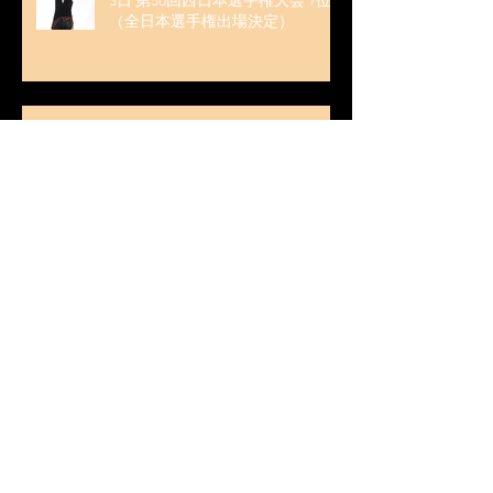
3日 第50回西日本選手権大会 7位
（全日本選手権出場決定）
無良崇人 / 2026年1月4日（日）名
古屋フィギュアスケートフェステ
ィバル オンライン配信 ゲスト・
解説
無良崇人 / 2025年10月16日 フィギ
ュアスケートLife Extra 「2025-
2026 五輪シーズン開幕号 」連載
記事 (扶桑社ムック)
木科雄登 / 2025年10月7日 Deep
Edge Plus『今季引退の木科雄登、
家族やファンの応援に感謝 心に響
く演技を「西日本、全日本、絶対