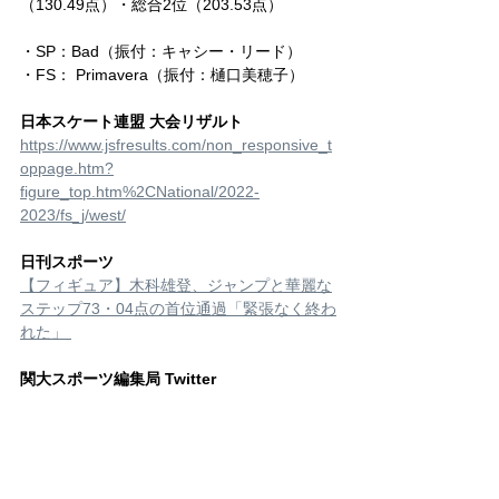
（130.49点）・総合2位（203.53点）
・SP：Bad（振付：キャシー・リード）
・FS： Primavera（振付：樋口美穂子）
日本スケート連盟 大会リザルト
https://www.jsfresults.com/non_responsive_t
oppage.htm?
figure_top.htm%2CNational/2022-
2023/fs_j/west/
日刊スポーツ
【フィギュア】木科雄登、ジャンプと華麗な
ステップ73・04点の首位通過「緊張なく終わ
れた」 
関大スポーツ編集局 Twitter