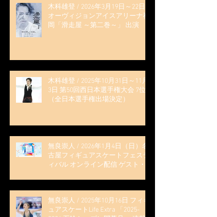
木科雄登 / 2026年3月19日～22日
オーヴィジョンアイスアリーナ福
岡「滑走屋 ～第二巻～」 出演
木科雄登 / 2025年10月31日～11月
3日 第50回西日本選手権大会 7位
（全日本選手権出場決定）
無良崇人 / 2026年1月4日（日）名
古屋フィギュアスケートフェステ
ィバル オンライン配信 ゲスト・
解説
無良崇人 / 2025年10月16日 フィギ
ュアスケートLife Extra 「2025-