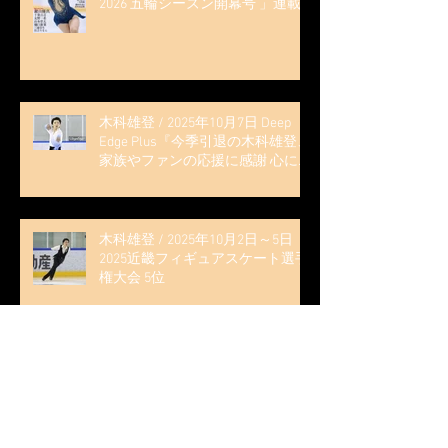
2026 五輪シーズン開幕号 」連載
記事 (扶桑社ムック)
木科雄登 / 2025年10月7日 Deep
Edge Plus『今季引退の木科雄登、
家族やファンの応援に感謝 心に響
く演技を「西日本、全日本、絶対
見に来て」』
木科雄登 / 2025年10月2日～5日
2025近畿フィギュアスケート選手
権大会 5位
無良崇人 / FODフィギュアスケー
ト大会 配信内ムービー出演