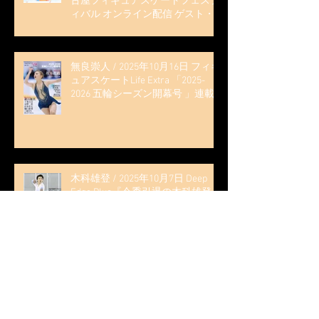
古屋フィギュアスケートフェステ
ィバル オンライン配信 ゲスト・
解説
無良崇人 / 2025年10月16日 フィギ
ュアスケートLife Extra 「2025-
2026 五輪シーズン開幕号 」連載
記事 (扶桑社ムック)
木科雄登 / 2025年10月7日 Deep
Edge Plus『今季引退の木科雄登、
家族やファンの応援に感謝 心に響
く演技を「西日本、全日本、絶対
見に来て」』
木科雄登 / 2025年10月2日～5日
2025近畿フィギュアスケート選手
権大会 5位