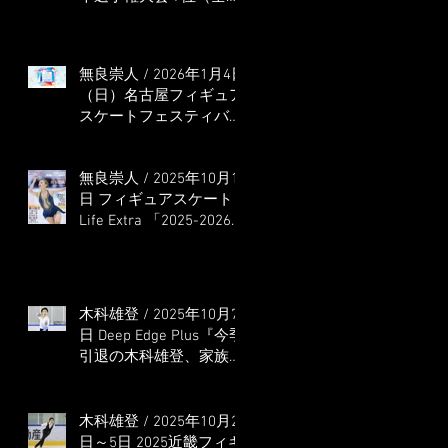
本選手権出場決定）
無良崇人 / 2026年1月4日
（日）名古屋フィギュア
スケートフェスティバル
オンライン配信 ゲス
ト・解説
無良崇人 / 2025年10月16
日 フィギュアスケート
Life Extra 「2025-2026
五輪シーズン開幕号 」
連載記事 (扶桑社ムック)
木科雄登 / 2025年10月7
日 Deep Edge Plus『今季
引退の木科雄登、家族や
ファンの応援に感謝 心
に響く演技を「西日本、
全日本、絶対見に来
木科雄登 / 2025年10月2
て」』
日～5日 2025近畿フィギ