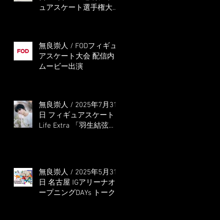
ュアスケート選手権大会
5位
無良崇人 / FODフィギュ
アスケート大会 配信内
ムービー出演
無良崇人 / 2025年7月31
日 フィギュアスケート
Life Extra 「羽生結弦
PROFESSIONAL
Season3」 (扶桑社ムッ
ク)
無良崇人 / 2025年5月31
日 名古屋 IGアリーナオ
ープニングDAYs トーク
ショー MC出演