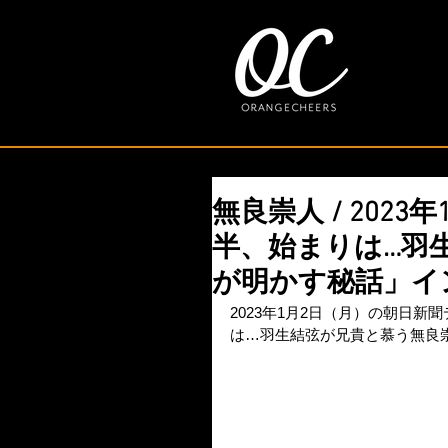
無良崇人 / 202
半、始まりは…羽
が明かす秘話」イ
2023年1月2日（月）の朝日
は…羽生結弦が兄貴と慕う無良