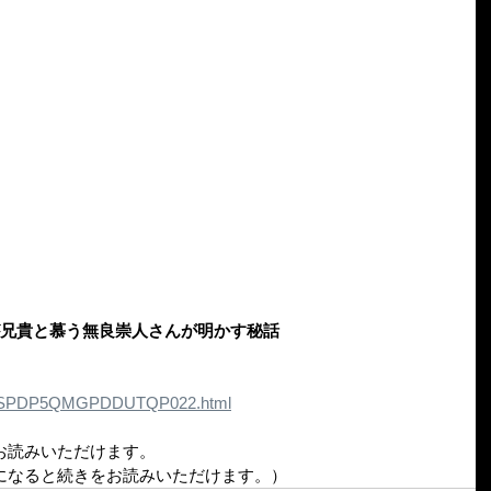
が兄貴と慕う無良崇人さんが明かす秘話
les/ASPDP5QMGPDDUTQP022.html
お読みいただけます。
になると続きをお読みいただけます。）