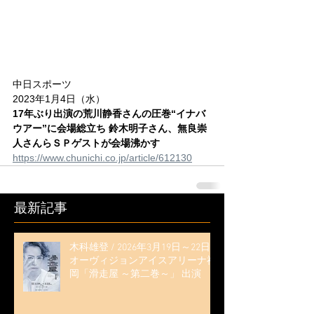
中日スポーツ
2023年1月4日（水）
17年ぶり出演の荒川静香さんの圧巻“イナバ
ウアー”に会場総立ち 鈴木明子さん、無良崇
人さんらＳＰゲストが会場沸かす
https://www.chunichi.co.jp/article/612130
最新記事
木科雄登 / 2026年3月19日～22日
オーヴィジョンアイスアリーナ福
岡「滑走屋 ～第二巻～」 出演