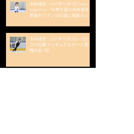
木科雄登 / 2025年10月7日 Deep
Edge Plus『今季引退の木科雄登、
家族やファンの応援に感謝 心に響
く演技を「西日本、全日本、絶対
見に来て」』
木科雄登 / 2025年10月2日～5日
2025近畿フィギュアスケート選手
権大会 5位
無良崇人 / FODフィギュアスケー
ト大会 配信内ムービー出演
無良崇人 / 2025年7月31日 フィギ
ュアスケートLife Extra 「羽生結弦
PROFESSIONAL Season3」 (扶桑社