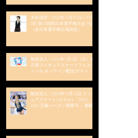
木科雄登 / 2025年10月31日～11月
3日 第50回西日本選手権大会 7位
（全日本選手権出場決定）
無良崇人 / 2026年1月4日（日）名
古屋フィギュアスケートフェステ
ィバル オンライン配信 ゲスト・
解説
無良崇人 / 2025年10月16日 フィギ
ュアスケートLife Extra 「2025-
2026 五輪シーズン開幕号 」連載
記事 (扶桑社ムック)