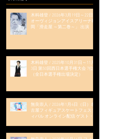
木科雄登 / 2026年3月19日～22日
オーヴィジョンアイスアリーナ福
岡「滑走屋 ～第二巻～」 出演
木科雄登 / 2025年10月31日～11月
3日 第50回西日本選手権大会 7位
（全日本選手権出場決定）
無良崇人 / 2026年1月4日（日）名
古屋フィギュアスケートフェステ
ィバル オンライン配信 ゲスト・
解説