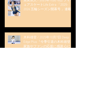
無良崇人 / 2025年10月16日 フィギ
ュアスケートLife Extra 「2025-
2026 五輪シーズン開幕号 」連載
記事 (扶桑社ムック)
木科雄登 / 2025年10月7日 Deep
Edge Plus『今季引退の木科雄登、
家族やファンの応援に感謝 心に響
く演技を「西日本、全日本、絶対
見に来て」』
木科雄登 / 2025年10月2日～5日
2025近畿フィギュアスケート選手
権大会 5位
無良崇人 / FODフィギュアスケー
ト大会 配信内ムービー出演