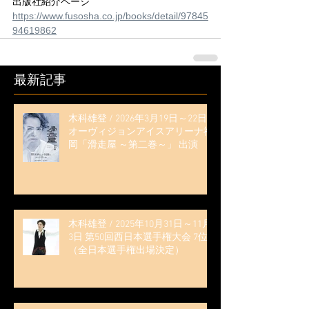
出版社紹介ページ
https://www.fusosha.co.jp/books/detail/97845
94619862
最新記事
木科雄登 / 2026年3月19日～22日
オーヴィジョンアイスアリーナ福
岡「滑走屋 ～第二巻～」 出演
木科雄登 / 2025年10月31日～11月
3日 第50回西日本選手権大会 7位
（全日本選手権出場決定）