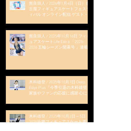
無良崇人 / 2026年1月4日（日）名
古屋フィギュアスケートフェステ
ィバル オンライン配信 ゲスト・
解説
無良崇人 / 2025年10月16日 フィギ
ュアスケートLife Extra 「2025-
2026 五輪シーズン開幕号 」連載
記事 (扶桑社ムック)
木科雄登 / 2025年10月7日 Deep
Edge Plus『今季引退の木科雄登、
家族やファンの応援に感謝 心に響
く演技を「西日本、全日本、絶対
見に来て」』
木科雄登 / 2025年10月2日～5日
2025近畿フィギュアスケート選手
権大会 5位