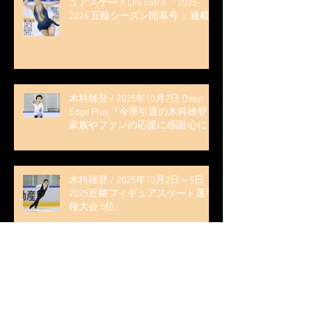
ュアスケートLife Extra 「2025-
2026 五輪シーズン開幕号 」連載
記事 (扶桑社ムック)
木科雄登 / 2025年10月7日 Deep
Edge Plus『今季引退の木科雄登、
家族やファンの応援に感謝 心に響
く演技を「西日本、全日本、絶対
見に来て」』
木科雄登 / 2025年10月2日～5日
2025近畿フィギュアスケート選手
権大会 5位
無良崇人 / FODフィギュアスケー
ト大会 配信内ムービー出演