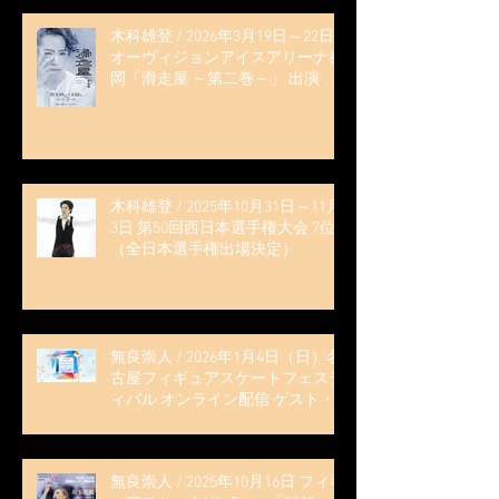
木科雄登 / 2026年3月19日～22日
オーヴィジョンアイスアリーナ福
岡「滑走屋 ～第二巻～」 出演
木科雄登 / 2025年10月31日～11月
3日 第50回西日本選手権大会 7位
（全日本選手権出場決定）
無良崇人 / 2026年1月4日（日）名
古屋フィギュアスケートフェステ
ィバル オンライン配信 ゲスト・
解説
無良崇人 / 2025年10月16日 フィギ