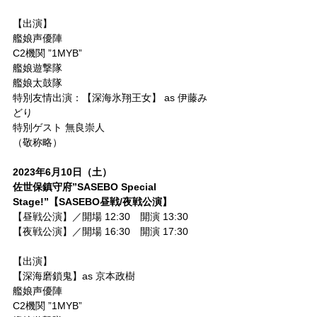
【出演】
艦娘声優陣
C2機関 ”1MYB”
艦娘遊撃隊
艦娘太鼓隊
特別友情出演：【深海氷翔王女】 as 伊藤み
どり
特別ゲスト 無良崇人
（敬称略）
2023年6月10日（土）
佐世保鎮守府”SASEBO Special 
Stage!”【SASEBO昼戦/夜戦公演】
【昼戦公演】／開場 12:30　開演 13:30
【夜戦公演】／開場 16:30　開演 17:30
【出演】
【深海磨鎖鬼】as 京本政樹
艦娘声優陣
C2機関 ”1MYB”