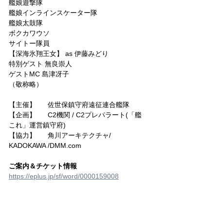
艦娘遊撃隊
艦娘インラインスケーター隊
艦娘太鼓隊
ボクカワウソ
サイトー隊員
【深海氷翔王女】 as 伊藤みどり
特別ゲスト 無良崇人
ゲストMC 島津冴子
（敬称略）
【主催】	佐世保鎮守府遠征連合艦隊
【企画】	C2機関 / C2プレパラート(「艦
これ」運営鎮守府)
【協力】	角川アーキテクチャ/ 
KADOKAWA /DMM.com
ご案内＆チケット情報
https://eplus.jp/sf/word/0000159008