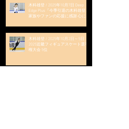
木科雄登 / 2025年10月7日 Deep
Edge Plus『今季引退の木科雄登、
家族やファンの応援に感謝 心に響
く演技を「西日本、全日本、絶対
見に来て」』
木科雄登 / 2025年10月2日～5日
2025近畿フィギュアスケート選手
権大会 5位
無良崇人 / FODフィギュアスケー
ト大会 配信内ムービー出演
無良崇人 / 2025年7月31日 フィギ
ュアスケートLife Extra 「羽生結弦
PROFESSIONAL Season3」 (扶桑社