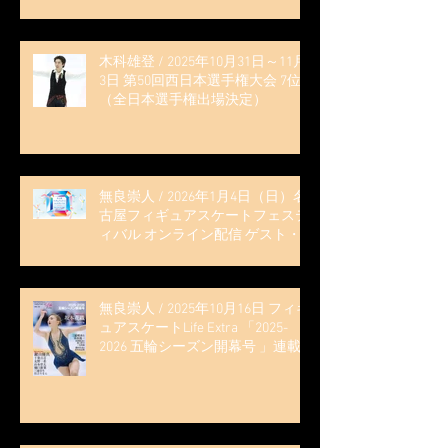
木科雄登 / 2025年10月31日～11月
3日 第50回西日本選手権大会 7位
（全日本選手権出場決定）
無良崇人 / 2026年1月4日（日）名
古屋フィギュアスケートフェステ
ィバル オンライン配信 ゲスト・
解説
無良崇人 / 2025年10月16日 フィギ
ュアスケートLife Extra 「2025-
2026 五輪シーズン開幕号 」連載
記事 (扶桑社ムック)