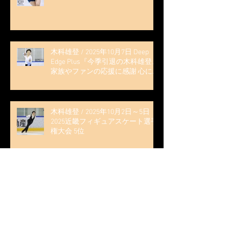
記事 (扶桑社ムック)
木科雄登 / 2025年10月7日 Deep
Edge Plus『今季引退の木科雄登、
家族やファンの応援に感謝 心に響
く演技を「西日本、全日本、絶対
見に来て」』
木科雄登 / 2025年10月2日～5日
2025近畿フィギュアスケート選手
権大会 5位
無良崇人 / FODフィギュアスケー
ト大会 配信内ムービー出演