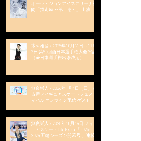
オーヴィジョンアイスアリーナ福
岡「滑走屋 ～第二巻～」 出演
木科雄登 / 2025年10月31日～11月
3日 第50回西日本選手権大会 7位
（全日本選手権出場決定）
無良崇人 / 2026年1月4日（日）名
古屋フィギュアスケートフェステ
ィバル オンライン配信 ゲスト・
解説
無良崇人 / 2025年10月16日 フィギ
ュアスケートLife Extra 「2025-
2026 五輪シーズン開幕号 」連載