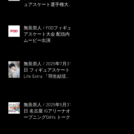
ュアスケート選手権大会
5位
無良崇人 / FODフィギュ
アスケート大会 配信内
ムービー出演
無良崇人 / 2025年7月31
日 フィギュアスケート
Life Extra 「羽生結弦
PROFESSIONAL
Season3」 (扶桑社ムッ
ク)
無良崇人 / 2025年5月31
日 名古屋 IGアリーナオ
ープニングDAYs トーク
ショー MC出演