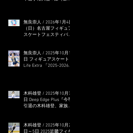
本選手権出場決定）
無良崇人 / 2026年1月4日
（日）名古屋フィギュア
スケートフェスティバル
オンライン配信 ゲス
ト・解説
無良崇人 / 2025年10月16
日 フィギュアスケート
Life Extra 「2025-2026
五輪シーズン開幕号 」
連載記事 (扶桑社ムック)
木科雄登 / 2025年10月7
日 Deep Edge Plus『今季
引退の木科雄登、家族や
ファンの応援に感謝 心
に響く演技を「西日本、
全日本、絶対見に来
木科雄登 / 2025年10月2
て」』
日～5日 2025近畿フィギ