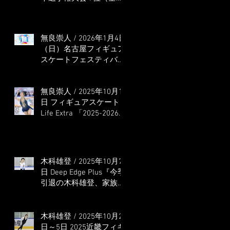
本選手権出場決定）
無良崇人 / 2026年1月4日
（日）名古屋フィギュア
スケートフェスティバル
オンライン配信 ゲス
ト・解説
無良崇人 / 2025年10月16
日 フィギュアスケート
Life Extra 「2025-2026
五輪シーズン開幕号 」
連載記事 (扶桑社ムック)
木科雄登 / 2025年10月7
日 Deep Edge Plus『今季
引退の木科雄登、家族や
ファンの応援に感謝 心
に響く演技を「西日本、
全日本、絶対見に来
木科雄登 / 2025年10月2
て」』
日～5日 2025近畿フィギ