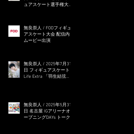
ュアスケート選手権大会
5位
無良崇人 / FODフィギュ
アスケート大会 配信内
ムービー出演
無良崇人 / 2025年7月31
日 フィギュアスケート
Life Extra 「羽生結弦
PROFESSIONAL
Season3」 (扶桑社ムッ
ク)
無良崇人 / 2025年5月31
日 名古屋 IGアリーナオ
ープニングDAYs トーク
ショー MC出演