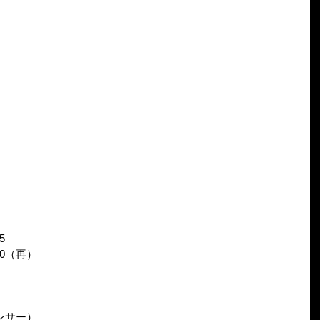
5
:00（再）
ンサー）