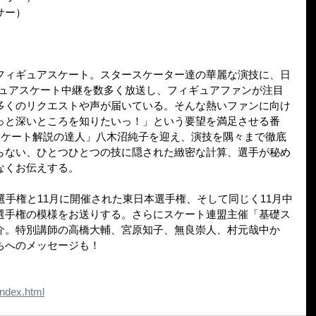
サー）
フィギュアスケート。スタースケーター達の華麗な演技に、日
ギュアスケート中継を数多く放送し、フィギュアファンが注目
多くのリクエストや声が届いている。そんな熱いファンに向け
っと深いところを知りたいっ！」という要望を満足させる番
スケート解説の達人」八木沼純子を迎え、演技を隅々まで徹底
らない、ひとつひとつの技に隠された緻密な計算、選手が秘め
なくお伝えする。
選手権と11月に開催された東日本選手権、そして同じく11月中
選手権の模様をお送りする。さらにスケート連盟主催「基礎ス
介。特別講師の高橋大輔、宮原知子、無良崇人、村元哉中か
ちへのメッセージも！
/index.html