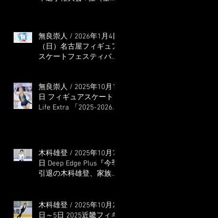
本選手権出場決定）
無良崇人 / 2026年1月4日
（日）名古屋フィギュア
スケートフェスティバル
オンライン配信 ゲス
ト・解説
無良崇人 / 2025年10月16
日 フィギュアスケート
Life Extra 「2025-2026
五輪シーズン開幕号 」
連載記事 (扶桑社ムック)
木科雄登 / 2025年10月7
日 Deep Edge Plus『今季
引退の木科雄登、家族や
ファンの応援に感謝 心
に響く演技を「西日本、
全日本、絶対見に来
木科雄登 / 2025年10月2
て」』
日～5日 2025近畿フィギ