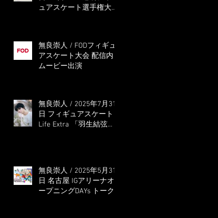
ュアスケート選手権大会
5位
無良崇人 / FODフィギュ
アスケート大会 配信内
ムービー出演
無良崇人 / 2025年7月31
日 フィギュアスケート
Life Extra 「羽生結弦
PROFESSIONAL
Season3」 (扶桑社ムッ
ク)
無良崇人 / 2025年5月31
日 名古屋 IGアリーナオ
ープニングDAYs トーク
ショー MC出演