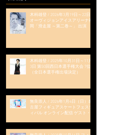
木科雄登 / 2026年3月19日～22日
オーヴィジョンアイスアリーナ福
岡「滑走屋 ～第二巻～」 出演
木科雄登 / 2025年10月31日～11月
3日 第50回西日本選手権大会 7位
（全日本選手権出場決定）
無良崇人 / 2026年1月4日（日）名
古屋フィギュアスケートフェステ
ィバル オンライン配信 ゲスト・
解説