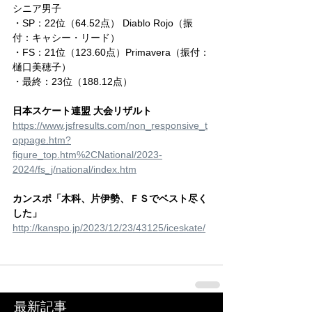
シニア男子
・SP：22位（64.52点） Diablo Rojo（振
付：キャシー・リード）
・FS：21位（123.60点）Primavera（振付：
樋口美穂子）
・最終：23位（188.12点）
日本スケート連盟 大会リザルト
https://www.jsfresults.com/non_responsive_t
oppage.htm?
figure_top.htm%2CNational/2023-
2024/fs_j/national/index.htm
カンスポ「木科、片伊勢、ＦＳでベスト尽く
した」
http://kanspo.jp/2023/12/23/43125/iceskate/
最新記事