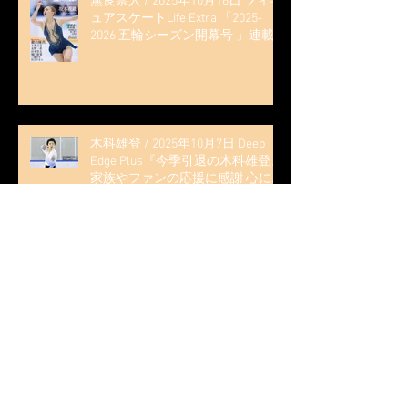
無良崇人 / 2025年10月16日 フィギ
ュアスケートLife Extra 「2025-
2026 五輪シーズン開幕号 」連載
記事 (扶桑社ムック)
木科雄登 / 2025年10月7日 Deep
Edge Plus『今季引退の木科雄登、
家族やファンの応援に感謝 心に響
く演技を「西日本、全日本、絶対
見に来て」』
木科雄登 / 2025年10月2日～5日
2025近畿フィギュアスケート選手
権大会 5位
無良崇人 / FODフィギュアスケー
ト大会 配信内ムービー出演