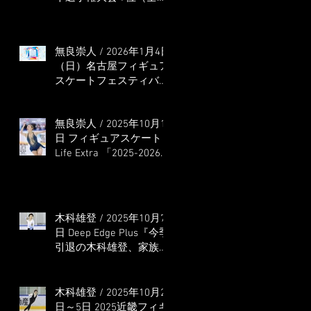
本選手権出場決定）
無良崇人 / 2026年1月4日
（日）名古屋フィギュア
スケートフェスティバル
オンライン配信 ゲス
ト・解説
無良崇人 / 2025年10月16
日 フィギュアスケート
Life Extra 「2025-2026
五輪シーズン開幕号 」
連載記事 (扶桑社ムック)
木科雄登 / 2025年10月7
日 Deep Edge Plus『今季
引退の木科雄登、家族や
ファンの応援に感謝 心
に響く演技を「西日本、
全日本、絶対見に来
木科雄登 / 2025年10月2
て」』
日～5日 2025近畿フィギ