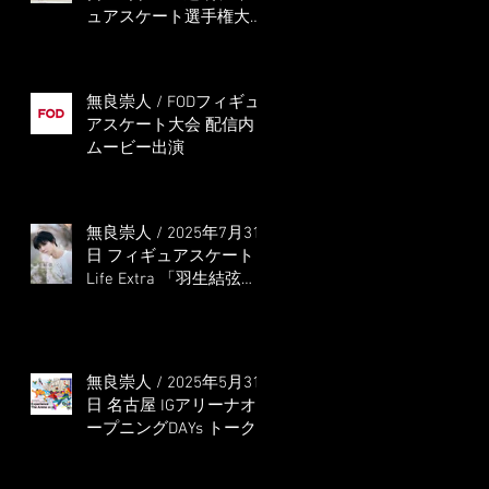
ュアスケート選手権大会
5位
無良崇人 / FODフィギュ
アスケート大会 配信内
ムービー出演
無良崇人 / 2025年7月31
日 フィギュアスケート
Life Extra 「羽生結弦
PROFESSIONAL
Season3」 (扶桑社ムッ
ク)
無良崇人 / 2025年5月31
日 名古屋 IGアリーナオ
ープニングDAYs トーク
ショー MC出演