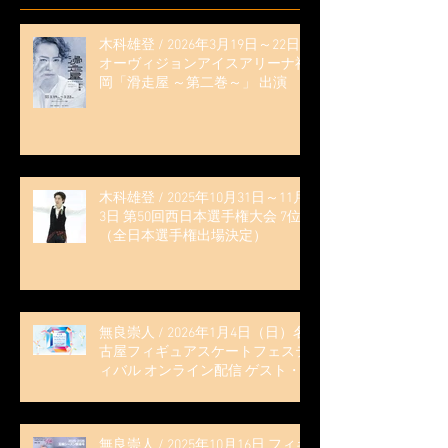
木科雄登 / 2026年3月19日～22日
オーヴィジョンアイスアリーナ福
岡「滑走屋 ～第二巻～」 出演
木科雄登 / 2025年10月31日～11月
3日 第50回西日本選手権大会 7位
（全日本選手権出場決定）
無良崇人 / 2026年1月4日（日）名
古屋フィギュアスケートフェステ
ィバル オンライン配信 ゲスト・
解説
無良崇人 / 2025年10月16日 フィギ