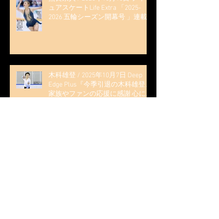
ュアスケートLife Extra 「2025-
2026 五輪シーズン開幕号 」連載
記事 (扶桑社ムック)
木科雄登 / 2025年10月7日 Deep
Edge Plus『今季引退の木科雄登、
家族やファンの応援に感謝 心に響
く演技を「西日本、全日本、絶対
見に来て」』
木科雄登 / 2025年10月2日～5日
2025近畿フィギュアスケート選手
権大会 5位
無良崇人 / FODフィギュアスケー
ト大会 配信内ムービー出演