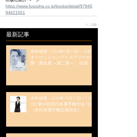
https://www.fusosha.co.jp/books/detail/97845
94621551
最新記事
木科雄登 / 2026年3月19日～22日
オーヴィジョンアイスアリーナ福
岡「滑走屋 ～第二巻～」 出演
木科雄登 / 2025年10月31日～11月
3日 第50回西日本選手権大会 7位
（全日本選手権出場決定）