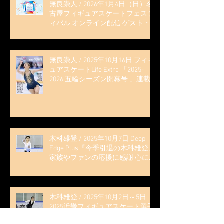
無良崇人 / 2026年1月4日（日）名
古屋フィギュアスケートフェステ
ィバル オンライン配信 ゲスト・
解説
無良崇人 / 2025年10月16日 フィギ
ュアスケートLife Extra 「2025-
2026 五輪シーズン開幕号 」連載
記事 (扶桑社ムック)
木科雄登 / 2025年10月7日 Deep
Edge Plus『今季引退の木科雄登、
家族やファンの応援に感謝 心に響
く演技を「西日本、全日本、絶対
見に来て」』
木科雄登 / 2025年10月2日～5日
2025近畿フィギュアスケート選手
権大会 5位