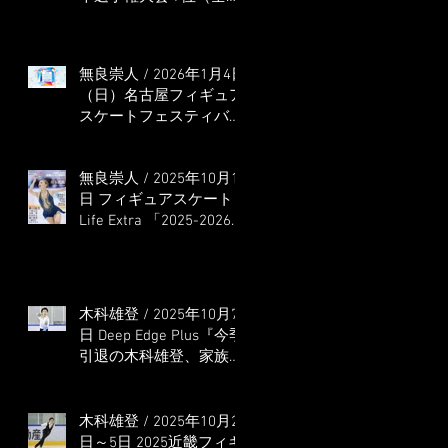
本選手権出場決定）
無良崇人 / 2026年1月4日
（日）名古屋フィギュア
スケートフェスティバル
オンライン配信 ゲス
ト・解説
無良崇人 / 2025年10月16
日 フィギュアスケート
Life Extra 「2025-2026
五輪シーズン開幕号 」
連載記事 (扶桑社ムック)
木科雄登 / 2025年10月7
日 Deep Edge Plus『今季
引退の木科雄登、家族や
ファンの応援に感謝 心
に響く演技を「西日本、
全日本、絶対見に来
木科雄登 / 2025年10月2
て」』
日～5日 2025近畿フィギ