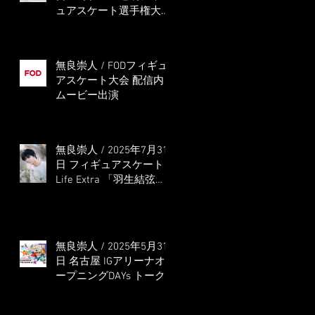
ュアスケート選手権大会
5位
無良崇人 / FODフィギュ
アスケート大会 配信内
ムービー出演
無良崇人 / 2025年7月31
日 フィギュアスケート
Life Extra 「羽生結弦
PROFESSIONAL
Season3」 (扶桑社ムッ
ク)
無良崇人 / 2025年5月31
日 名古屋 IGアリーナオ
ープニングDAYs トーク
ショー MC出演