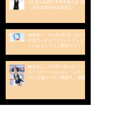
3日 第50回西日本選手権大会 7位
（全日本選手権出場決定）
無良崇人 / 2026年1月4日（日）名
古屋フィギュアスケートフェステ
ィバル オンライン配信 ゲスト・
解説
無良崇人 / 2025年10月16日 フィギ
ュアスケートLife Extra 「2025-
2026 五輪シーズン開幕号 」連載
記事 (扶桑社ムック)
木科雄登 / 2025年10月7日 Deep
Edge Plus『今季引退の木科雄登、
家族やファンの応援に感謝 心に響