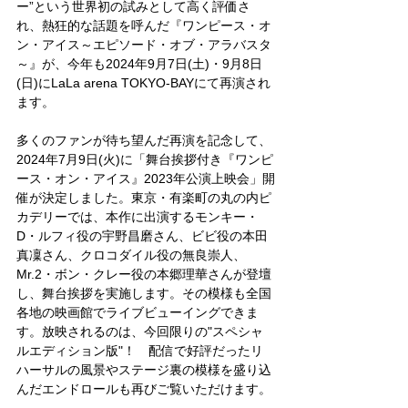
ー”という世界初の試みとして高く評価さ
れ、熱狂的な話題を呼んだ『ワンピース・オ
ン・アイス～エピソード・オブ・アラバスタ
～』が、今年も2024年9月7日(土)・9月8日
(日)にLaLa arena TOKYO-BAYにて再演され
ます。
多くのファンが待ち望んだ再演を記念して、
2024年7月9日(火)に「舞台挨拶付き『ワンピ
ース・オン・アイス』2023年公演上映会」開
催が決定しました。東京・有楽町の丸の内ピ
カデリーでは、本作に出演するモンキー・
D・ルフィ役の宇野昌磨さん、ビビ役の本田
真凜さん、クロコダイル役の無良崇人、
Mr.2・ボン・クレー役の本郷理華さんが登壇
し、舞台挨拶を実施します。その模様も全国
各地の映画館でライブビューイングできま
す。放映されるのは、今回限りの"スペシャ
ルエディション版"！　配信で好評だったリ
ハーサルの風景やステージ裏の模様を盛り込
んだエンドロールも再びご覧いただけます。