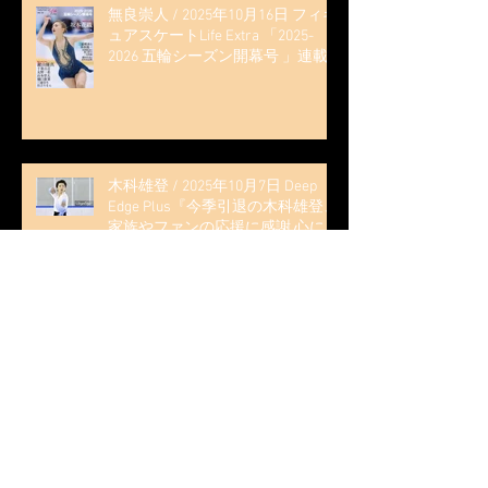
無良崇人 / 2025年10月16日 フィギ
ュアスケートLife Extra 「2025-
2026 五輪シーズン開幕号 」連載
記事 (扶桑社ムック)
木科雄登 / 2025年10月7日 Deep
Edge Plus『今季引退の木科雄登、
家族やファンの応援に感謝 心に響
く演技を「西日本、全日本、絶対
見に来て」』
木科雄登 / 2025年10月2日～5日
2025近畿フィギュアスケート選手
権大会 5位
無良崇人 / FODフィギュアスケー
ト大会 配信内ムービー出演