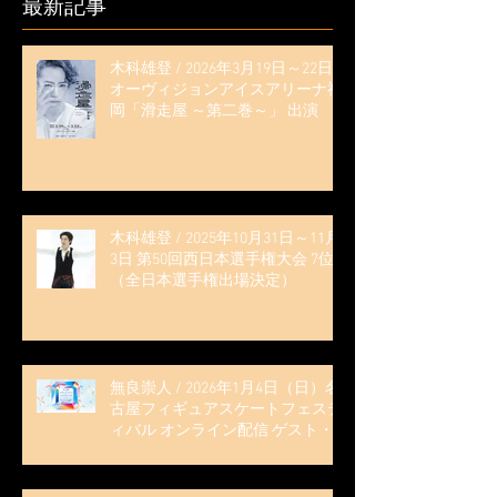
最新記事
木科雄登 / 2026年3月19日～22日
オーヴィジョンアイスアリーナ福
岡「滑走屋 ～第二巻～」 出演
木科雄登 / 2025年10月31日～11月
3日 第50回西日本選手権大会 7位
（全日本選手権出場決定）
無良崇人 / 2026年1月4日（日）名
古屋フィギュアスケートフェステ
ィバル オンライン配信 ゲスト・
解説