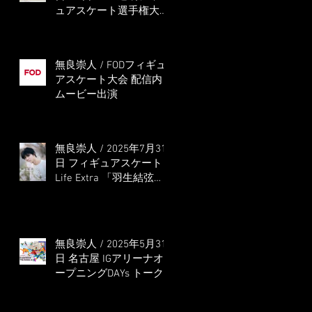
ュアスケート選手権大会
5位
無良崇人 / FODフィギュ
アスケート大会 配信内
ムービー出演
無良崇人 / 2025年7月31
日 フィギュアスケート
Life Extra 「羽生結弦
PROFESSIONAL
Season3」 (扶桑社ムッ
ク)
無良崇人 / 2025年5月31
日 名古屋 IGアリーナオ
ープニングDAYs トーク
ショー MC出演