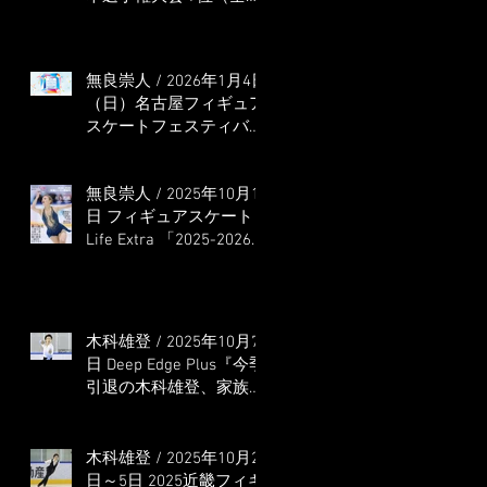
本選手権出場決定）
無良崇人 / 2026年1月4日
（日）名古屋フィギュア
スケートフェスティバル
オンライン配信 ゲス
ト・解説
無良崇人 / 2025年10月16
日 フィギュアスケート
Life Extra 「2025-2026
五輪シーズン開幕号 」
連載記事 (扶桑社ムック)
木科雄登 / 2025年10月7
日 Deep Edge Plus『今季
引退の木科雄登、家族や
ファンの応援に感謝 心
に響く演技を「西日本、
全日本、絶対見に来
木科雄登 / 2025年10月2
て」』
日～5日 2025近畿フィギ