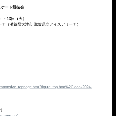
スケート競技会
土）～13日（火）
ーナ（滋賀県大津市 滋賀県立アイスアリーナ）
responsive_toppage.htm?figure_top.htm%2Clocal/2024-
で）
summercup/