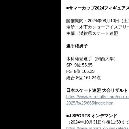
■サマーカップ2024フィギュア
開催期間：2024年08月10日（
場所：木下カンセーアイスアリ
主催：滋賀県スケート連盟
選手権男子
木科雄登選手（関西大学）
SP  9位 55.95
FS  8位 105.29
総合 8位 161.24点
日本スケート連盟 大会リザルト
https://www.jsfresults.com/non_
2025/fs/25/665/index.htm
■J SPORTS オンデマンド
（2024年10月31日午後11:59ま
https://www.jsports.co.jp/skate/