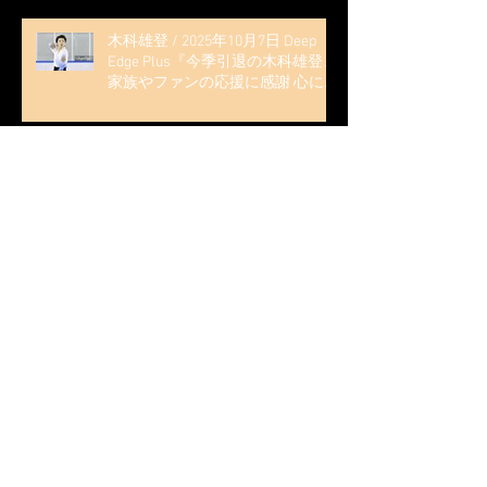
木科雄登 / 2025年10月7日 Deep
Edge Plus『今季引退の木科雄登、
家族やファンの応援に感謝 心に響
く演技を「西日本、全日本、絶対
見に来て」』
木科雄登 / 2025年10月2日～5日
2025近畿フィギュアスケート選手
権大会 5位
無良崇人 / FODフィギュアスケー
ト大会 配信内ムービー出演
無良崇人 / 2025年7月31日 フィギ
ュアスケートLife Extra 「羽生結弦