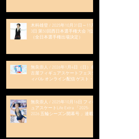
木科雄登 / 2025年10月31日～11月
3日 第50回西日本選手権大会 7位
（全日本選手権出場決定）
無良崇人 / 2026年1月4日（日）名
古屋フィギュアスケートフェステ
ィバル オンライン配信 ゲスト・
解説
無良崇人 / 2025年10月16日 フィギ
ュアスケートLife Extra 「2025-
2026 五輪シーズン開幕号 」連載
記事 (扶桑社ムック)