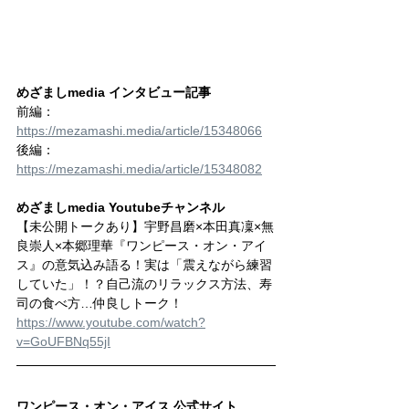
めざましmedia インタビュー記事
前編：
https://mezamashi.media/article/15348066
後編：
https://mezamashi.media/article/15348082
めざましmedia Youtubeチャンネル
【未公開トークあり】宇野昌磨×本田真凜×無
良崇人×本郷理華『ワンピース・オン・アイ
ス』の意気込み語る！実は「震えながら練習
していた」！？自己流のリラックス方法、寿
司の食べ方…仲良しトーク！
https://www.youtube.com/watch?
v=GoUFBNq55jI
ワンピース・オン・アイス 公式サイト