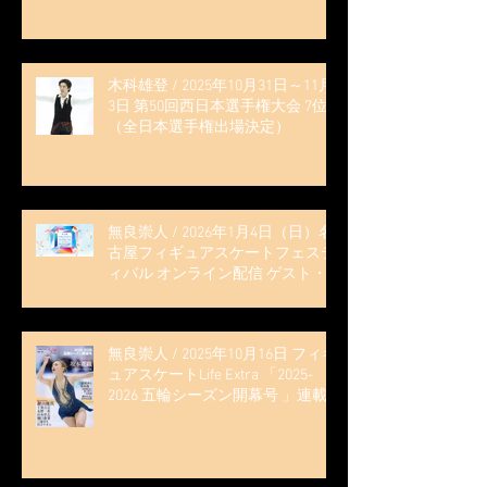
木科雄登 / 2025年10月31日～11月
3日 第50回西日本選手権大会 7位
（全日本選手権出場決定）
無良崇人 / 2026年1月4日（日）名
古屋フィギュアスケートフェステ
ィバル オンライン配信 ゲスト・
解説
無良崇人 / 2025年10月16日 フィギ
ュアスケートLife Extra 「2025-
2026 五輪シーズン開幕号 」連載
記事 (扶桑社ムック)