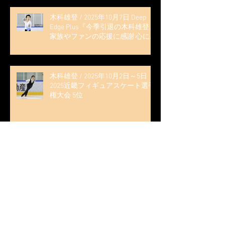
木科雄登 / 2025年10月7日 Deep
Edge Plus『今季引退の木科雄登、
家族やファンの応援に感謝 心に響
く演技を「西日本、全日本、絶対
見に来て」』
木科雄登 / 2025年10月2日～5日
2025近畿フィギュアスケート選手
権大会 5位
無良崇人 / FODフィギュアスケー
ト大会 配信内ムービー出演
無良崇人 / 2025年7月31日 フィギ
ュアスケートLife Extra 「羽生結弦