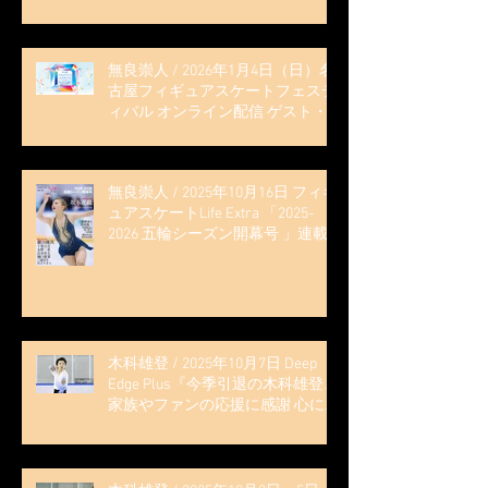
無良崇人 / 2026年1月4日（日）名
古屋フィギュアスケートフェステ
ィバル オンライン配信 ゲスト・
解説
無良崇人 / 2025年10月16日 フィギ
ュアスケートLife Extra 「2025-
2026 五輪シーズン開幕号 」連載
記事 (扶桑社ムック)
木科雄登 / 2025年10月7日 Deep
Edge Plus『今季引退の木科雄登、
家族やファンの応援に感謝 心に響
く演技を「西日本、全日本、絶対
見に来て」』