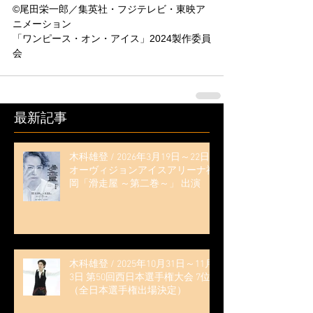
©尾田栄一郎／集英社・フジテレビ・東映ア
ニメーション
「ワンピース・オン・アイス」2024製作委員
会
最新記事
木科雄登 / 2026年3月19日～22日
オーヴィジョンアイスアリーナ福
岡「滑走屋 ～第二巻～」 出演
木科雄登 / 2025年10月31日～11月
3日 第50回西日本選手権大会 7位
（全日本選手権出場決定）