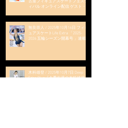
古屋フィギュアスケートフェステ
ィバル オンライン配信 ゲスト・
解説
無良崇人 / 2025年10月16日 フィギ
ュアスケートLife Extra 「2025-
2026 五輪シーズン開幕号 」連載
記事 (扶桑社ムック)
木科雄登 / 2025年10月7日 Deep
Edge Plus『今季引退の木科雄登、
家族やファンの応援に感謝 心に響
く演技を「西日本、全日本、絶対
見に来て」』
木科雄登 / 2025年10月2日～5日
2025近畿フィギュアスケート選手
権大会 5位