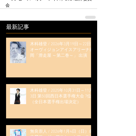
会
最新記事
木科雄登 / 2026年3月19日～22日
オーヴィジョンアイスアリーナ福
岡「滑走屋 ～第二巻～」 出演
木科雄登 / 2025年10月31日～11月
3日 第50回西日本選手権大会 7位
（全日本選手権出場決定）
無良崇人 / 2026年1月4日（日）名