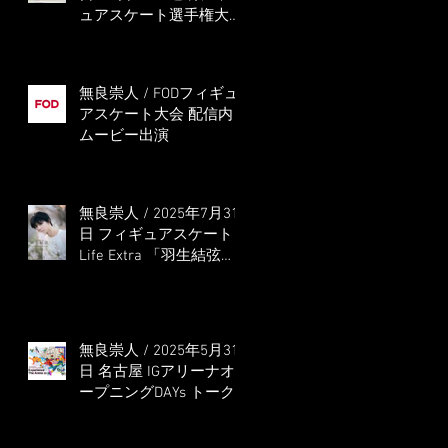
ュアスケート選手権大会
5位
無良崇人 / FODフィギュ
アスケート大会 配信内
ムービー出演
無良崇人 / 2025年7月31
日 フィギュアスケート
Life Extra 「羽生結弦
PROFESSIONAL
Season3」 (扶桑社ムッ
ク)
無良崇人 / 2025年5月31
日 名古屋 IGアリーナオ
ープニングDAYs トーク
ショー MC出演