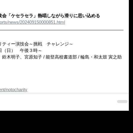
技会「ケセラセラ」熱唱しながら滑りに思い込める
ports/news/202409150000851.html
リティー演技会～挑戦　チャレンジ～
日（日）　午後３時～
木明子、宮原知子 / 能登高校書道部 / 輪島・和太鼓 寅之助
nt/notocharity