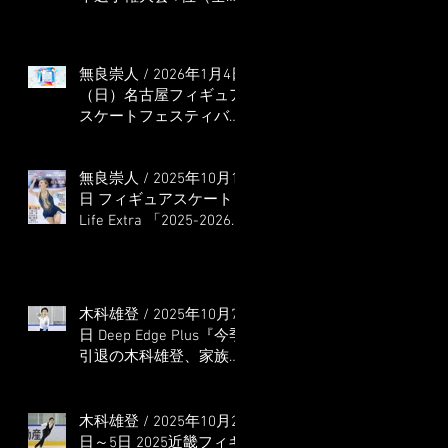
本選手権出場決定）
無良崇人 / 2026年1月4日
（日）名古屋フィギュア
スケートフェスティバル
オンライン配信 ゲス
ト・解説
無良崇人 / 2025年10月16
日 フィギュアスケート
Life Extra 「2025-2026
五輪シーズン開幕号 」
連載記事 (扶桑社ムック)
木科雄登 / 2025年10月7
日 Deep Edge Plus『今季
引退の木科雄登、家族や
ファンの応援に感謝 心
に響く演技を「西日本、
全日本、絶対見に来
木科雄登 / 2025年10月2
て」』
日～5日 2025近畿フィギ