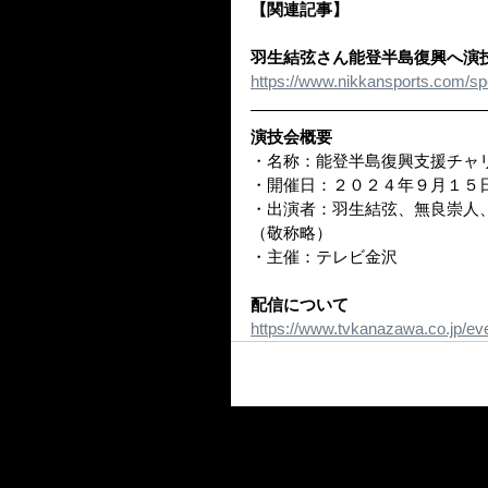
【関連記事】
羽生結弦さん能登半島復興へ演
https://www.nikkansports.com/s
演技会概要
・名称：能登半島復興支援チャ
・開催日：２０２４年９月１５
・出演者：羽生結弦、無良崇人、鈴
（敬称略）
・主催：テレビ金沢
配信について
https://www.tvkanazawa.co.jp/eve