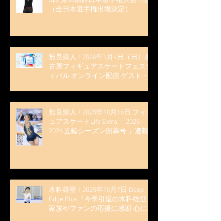
3日 第50回西日本選手権大会 7位
（全日本選手権出場決定）
無良崇人 / 2026年1月4日（日）名
古屋フィギュアスケートフェステ
ィバル オンライン配信 ゲスト・
解説
無良崇人 / 2025年10月16日 フィギ
ュアスケートLife Extra 「2025-
2026 五輪シーズン開幕号 」連載
記事 (扶桑社ムック)
木科雄登 / 2025年10月7日 Deep
Edge Plus『今季引退の木科雄登、
家族やファンの応援に感謝 心に響
く演技を「西日本、全日本、絶対