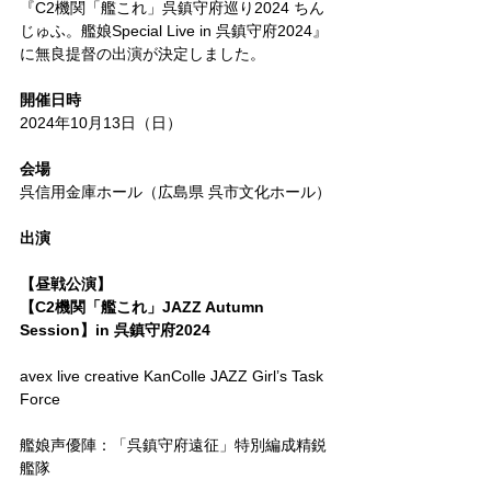
『C2機関「艦これ」呉鎮守府巡り2024 ちん
じゅふ。艦娘Special Live in 呉鎮守府2024』
に無良提督の出演が決定しました。
開催日時
2024年10月13日（日）
会場
呉信用金庫ホール（広島県 呉市文化ホール）
出演
【昼戦公演】
【C2機関「艦これ」JAZZ Autumn 
Session】in 呉鎮守府2024
avex live creative KanColle JAZZ Girl’s Task 
Force
艦娘声優陣：「呉鎮守府遠征」特別編成精鋭
艦隊