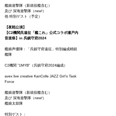
艦娘遊撃隊（新就役艦含む）
及び 深海遊撃隊（new!）
他 特別ゲスト（予定）
【夜戦公演】
【C2機関呉遠征「艦これ」公式コラボ瀬戸内
音楽祭】in 呉鎮守府2024
艦娘声優陣：「呉鎮守府遠征」特別編成精鋭
艦隊
C2機関 ”1MYB”（呉鎮守府2024編成）
avex live creative KanColle JAZZ Girl’s Task 
Force
艦娘遊撃隊（新就役艦含む）
及び 深海遊撃隊（new!）
艦娘太鼓隊
特別ゲスト：