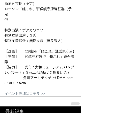
新原呉市長（予定）
ローソン「艦これ」班呉鎮守府遠征群（予
定）
他
特別出演：ボクカワウソ
特別友情出演：呉氏
特別友情提督：無良提督（無良崇人）
【企画】	C2機関(「艦これ」運営鎮守府)
【主催】	呉鎮守府遠征「艦これ」連合艦
隊
【協力】	呉市 / 大和ミュージアム / C2プ
レパラート / 呉商工会議所 / 呉飲食組合 / 
　　　　　 角川アーキテクチャ/ DMM.com 
/ KADOKAWA
イベント詳細はコチラ >>
最新記事