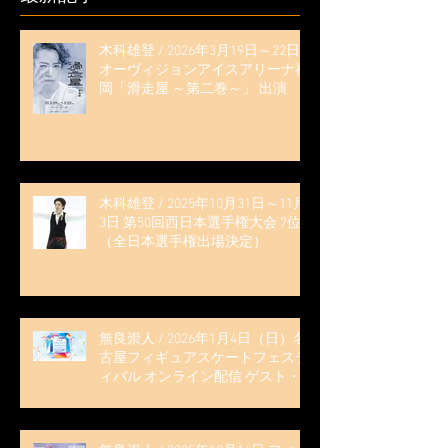
木科雄登 / 2026年3月19日～22日
オーヴィジョンアイスアリーナ福
岡「滑走屋 ～第二巻～」 出演
木科雄登 / 2025年10月31日～11月
3日 第50回西日本選手権大会 7位
（全日本選手権出場決定）
無良崇人 / 2026年1月4日（日）名
古屋フィギュアスケートフェステ
ィバル オンライン配信 ゲスト・
解説