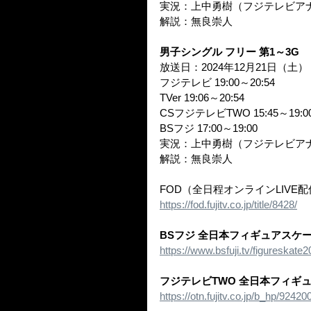
実況：上中勇樹（フジテレビア
解説：無良崇人
男子シングル フリー 第1～3G
放送日：2024年12月21日（土）
フジテレビ 19:00～20:54
TVer 19:06～20:54
CSフジテレビTWO 15:45～19:0
BSフジ 17:00～19:00
実況：上中勇樹（フジテレビア
解説：無良崇人
FOD（全日程オンラインLIVE
https://fod.fujitv.co.jp/title/8428/
BSフジ 全日本フィギュアスケー
https://www.bsfuji.tv/figureskate
フジテレビTWO 全日本フィギュ
https://otn.fujitv.co.jp/b_hp/9242