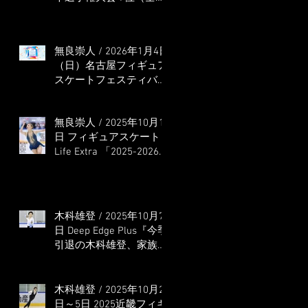
本選手権出場決定）
無良崇人 / 2026年1月4日
（日）名古屋フィギュア
スケートフェスティバル
オンライン配信 ゲス
ト・解説
無良崇人 / 2025年10月16
日 フィギュアスケート
Life Extra 「2025-2026
五輪シーズン開幕号 」
連載記事 (扶桑社ムック)
木科雄登 / 2025年10月7
日 Deep Edge Plus『今季
引退の木科雄登、家族や
ファンの応援に感謝 心
に響く演技を「西日本、
全日本、絶対見に来
木科雄登 / 2025年10月2
て」』
日～5日 2025近畿フィギ