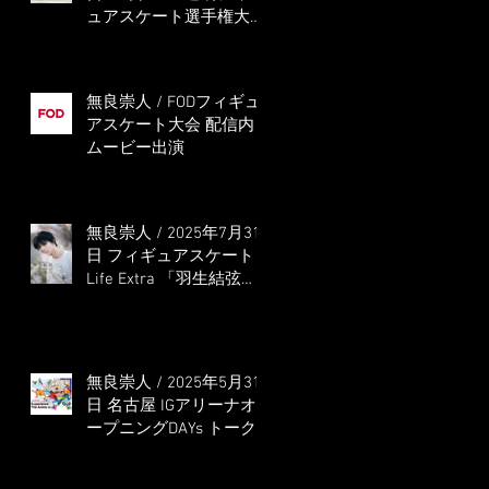
ュアスケート選手権大会
5位
無良崇人 / FODフィギュ
アスケート大会 配信内
ムービー出演
無良崇人 / 2025年7月31
日 フィギュアスケート
Life Extra 「羽生結弦
PROFESSIONAL
Season3」 (扶桑社ムッ
ク)
無良崇人 / 2025年5月31
日 名古屋 IGアリーナオ
ープニングDAYs トーク
ショー MC出演