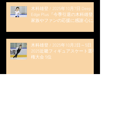
木科雄登 / 2025年10月7日 Deep
Edge Plus『今季引退の木科雄登、
家族やファンの応援に感謝 心に響
く演技を「西日本、全日本、絶対
見に来て」』
木科雄登 / 2025年10月2日～5日
2025近畿フィギュアスケート選手
権大会 5位
無良崇人 / FODフィギュアスケー
ト大会 配信内ムービー出演
無良崇人 / 2025年7月31日 フィギ
ュアスケートLife Extra 「羽生結弦