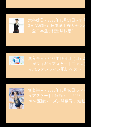
木科雄登 / 2025年10月31日～11月
3日 第50回西日本選手権大会 7位
（全日本選手権出場決定）
無良崇人 / 2026年1月4日（日）名
古屋フィギュアスケートフェステ
ィバル オンライン配信 ゲスト・
解説
無良崇人 / 2025年10月16日 フィギ
ュアスケートLife Extra 「2025-
2026 五輪シーズン開幕号 」連載
記事 (扶桑社ムック)