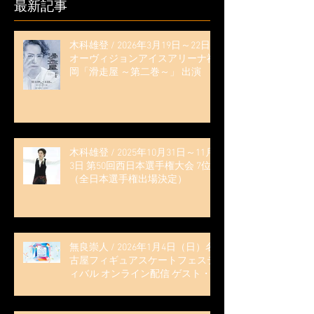
最新記事
木科雄登 / 2026年3月19日～22日
オーヴィジョンアイスアリーナ福
岡「滑走屋 ～第二巻～」 出演
木科雄登 / 2025年10月31日～11月
3日 第50回西日本選手権大会 7位
（全日本選手権出場決定）
無良崇人 / 2026年1月4日（日）名
古屋フィギュアスケートフェステ
ィバル オンライン配信 ゲスト・
解説