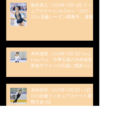
無良崇人 / 2025年10月16日 フィギ
ュアスケートLife Extra 「2025-
2026 五輪シーズン開幕号 」連載
記事 (扶桑社ムック)
木科雄登 / 2025年10月7日 Deep
Edge Plus『今季引退の木科雄登、
家族やファンの応援に感謝 心に響
く演技を「西日本、全日本、絶対
見に来て」』
木科雄登 / 2025年10月2日～5日
2025近畿フィギュアスケート選手
権大会 5位
無良崇人 / FODフィギュアスケー
ト大会 配信内ムービー出演