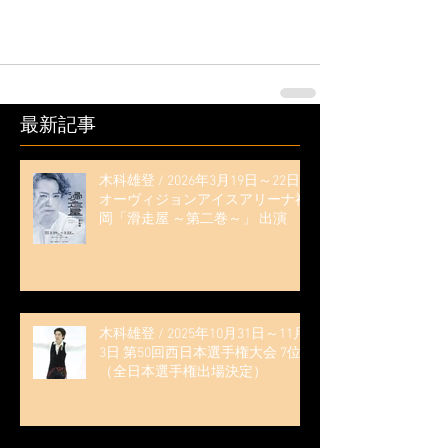
最新記事
木科雄登 / 2026年3月19日～22日
オーヴィジョンアイスアリーナ福
岡「滑走屋 ～第二巻～」 出演
木科雄登 / 2025年10月31日～11月
3日 第50回西日本選手権大会 7位
（全日本選手権出場決定）