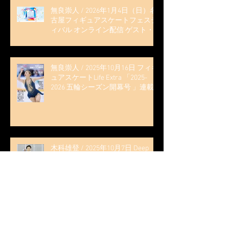
無良崇人 / 2026年1月4日（日）名
古屋フィギュアスケートフェステ
ィバル オンライン配信 ゲスト・
解説
無良崇人 / 2025年10月16日 フィギ
ュアスケートLife Extra 「2025-
2026 五輪シーズン開幕号 」連載
記事 (扶桑社ムック)
木科雄登 / 2025年10月7日 Deep
Edge Plus『今季引退の木科雄登、
家族やファンの応援に感謝 心に響
く演技を「西日本、全日本、絶対
見に来て」』
木科雄登 / 2025年10月2日～5日
2025近畿フィギュアスケート選手
権大会 5位