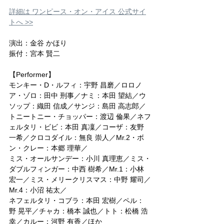
詳細は ワンピース・オン・アイス 公式サイ
トへ >>
演出：金谷 かほり
振付：宮本 賢二
【Performer】
モンキー・D・ルフィ：宇野 昌磨／ロロノ
ア・ゾロ：田中 刑事／ナミ：本田 望結／ウ
ソップ：織田 信成／サンジ：島田 高志郎／
トニートニー・チョッパー：渡辺 倫果／ネフ
ェルタリ・ビビ：本田 真凜／コーザ：友野 
一希／クロコダイル：無良 崇人／Mr.2・ボ
ン・クレー：本郷 理華／
ミス・オールサンデー：小川 真理恵／ミス・
ダブルフィンガー：中西 樹希／Mr.1：小林 
宏一／ミス・メリークリスマス：中野 耀司／
Mr.4：小沼 祐太／
ネフェルタリ・コブラ：本田 宏樹／ペル：
野 晃平／チャカ：橋本 誠也／トト：松橋 浩
幸／カルー：河野 有香／ほか