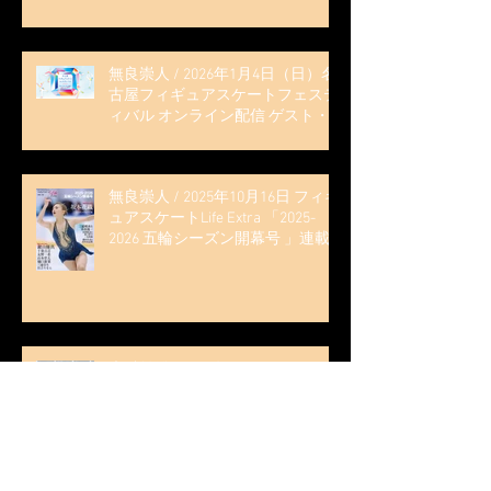
無良崇人 / 2026年1月4日（日）名
古屋フィギュアスケートフェステ
ィバル オンライン配信 ゲスト・
解説
無良崇人 / 2025年10月16日 フィギ
ュアスケートLife Extra 「2025-
2026 五輪シーズン開幕号 」連載
記事 (扶桑社ムック)
木科雄登 / 2025年10月7日 Deep
Edge Plus『今季引退の木科雄登、
家族やファンの応援に感謝 心に響
く演技を「西日本、全日本、絶対
見に来て」』