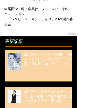
© 尾田栄一郎／集英社・フジテレビ・東映ア
ニメーション
　「ワンピース・オン・アイス」2024製作委
員会
最新記事
木科雄登 / 2026年3月19日～22日
オーヴィジョンアイスアリーナ福
岡「滑走屋 ～第二巻～」 出演
木科雄登 / 2025年10月31日～11月
3日 第50回西日本選手権大会 7位
（全日本選手権出場決定）