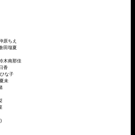
仲原ちえ
倉田瑠夏
鈴木南那佳
日香
倉ひな子
村夏未
緒
梨
菜
)