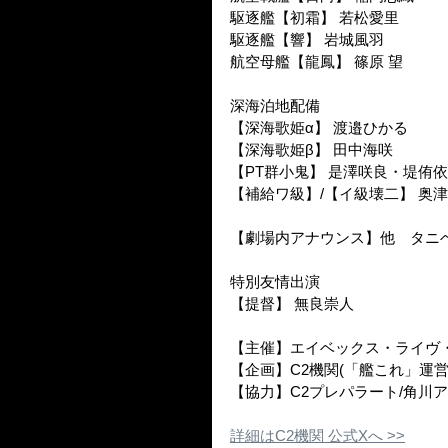
駆逐艦【初霜】 若松愛里
駆逐艦【響】 岩城風羽
航空母艦【龍鳳】 篠原 望
深海泊地配備
【深海歌姫α】 渡邉ひかる
【深海歌姫β】 田中海咲
【PT群小鬼】 是澤咲良・堤侑
【補給ワ級】/【イ級壊二】 奥
【劇場内アナウンス】他　タニ
特別友情出演
【提督】 無良崇人
【主催】エイベックス・ライヴ
【企画】C2機関(「艦これ」運営
【協力】C2プレパラート/角川アー
詳細はC2機関 公式Xへ >>