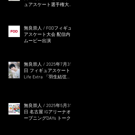
ュアスケート選手権大会
5位
無良崇人 / FODフィギュ
アスケート大会 配信内
ムービー出演
無良崇人 / 2025年7月31
日 フィギュアスケート
Life Extra 「羽生結弦
PROFESSIONAL
Season3」 (扶桑社ムッ
ク)
無良崇人 / 2025年5月31
日 名古屋 IGアリーナオ
ープニングDAYs トーク
ショー MC出演