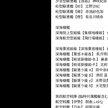
夕雲型駆逐艦【清霜】 神咲妃奈
松型駆逐艦【杉】 立野沙紀
松型駆逐艦【榧】 赤池紗也加
松型駆逐艦【樫】 長谷川晴奈
深海棲艦
深海陸上型姫級【集積地棲姫】 
深海航空型姫級【飛行場棲姫】 
深海重巡姫級【深海重巡棲姫】 
深海棲艦【重巡ネ級改】 長月明
深海棲艦【軽巡新棲姫-B.】 麻
深海棲艦【軽巡新棲姫-P.】 北
深海棲艦【駆逐ラ級 α】 田中奈
深海棲艦【駆逐ラ級 β】 津田 遥
深海棲艦【駆逐ラ級 γ】 水野花
深海棲艦【駆逐ラ級 δ】 大宅聖
第四航空戦隊 (臨時付属艦艇含む
航空戦艦【伊勢】 朝倉ふゆな
航空戦艦【日向】 稲岡志織