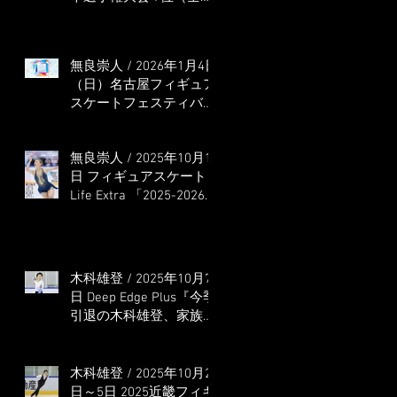
本選手権出場決定）
無良崇人 / 2026年1月4日
（日）名古屋フィギュア
スケートフェスティバル
オンライン配信 ゲス
ト・解説
無良崇人 / 2025年10月16
日 フィギュアスケート
Life Extra 「2025-2026
五輪シーズン開幕号 」
連載記事 (扶桑社ムック)
木科雄登 / 2025年10月7
日 Deep Edge Plus『今季
引退の木科雄登、家族や
ファンの応援に感謝 心
に響く演技を「西日本、
全日本、絶対見に来
木科雄登 / 2025年10月2
て」』
日～5日 2025近畿フィギ