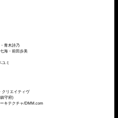
依・青木詩乃
津七海・前田歩美
ベユミ
・クリエイティヴ
鎮守府)
キテクチャ/DMM.com