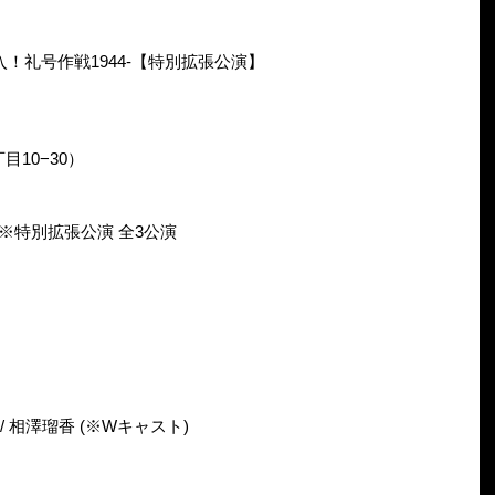
突入！礼号作戦1944-【特別拡張公演】
目10−30）
土) ※特別拡張公演 全3公演
 相澤瑠香 (※Wキャスト)