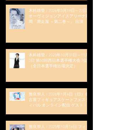
木科雄登 / 2026年3月19日～22日
オーヴィジョンアイスアリーナ福
岡「滑走屋 ～第二巻～」 出演
木科雄登 / 2025年10月31日～11月
3日 第50回西日本選手権大会 7位
（全日本選手権出場決定）
無良崇人 / 2026年1月4日（日）名
古屋フィギュアスケートフェステ
ィバル オンライン配信 ゲスト・
解説
無良崇人 / 2025年10月16日 フィギ