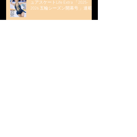
ュアスケートLife Extra 「2025-
2026 五輪シーズン開幕号 」連載
記事 (扶桑社ムック)
木科雄登 / 2025年10月7日 Deep
Edge Plus『今季引退の木科雄登、
家族やファンの応援に感謝 心に響
く演技を「西日本、全日本、絶対
見に来て」』
木科雄登 / 2025年10月2日～5日
2025近畿フィギュアスケート選手
権大会 5位
無良崇人 / FODフィギュアスケー
ト大会 配信内ムービー出演