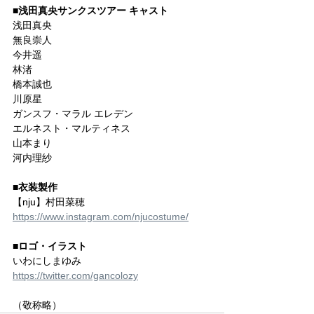
■浅田真央サンクスツアー キャスト
浅田真央
無良崇人
今井遥
林渚
橋本誠也
川原星
ガンスフ・マラル エレデン
エルネスト・マルティネス
山本まり
河内理紗
■衣装製作
【nju】村田菜穂
https://www.instagram.com/njucostume/
■ロゴ・イラスト
いわにしまゆみ
https://twitter.com/gancolozy
（敬称略）