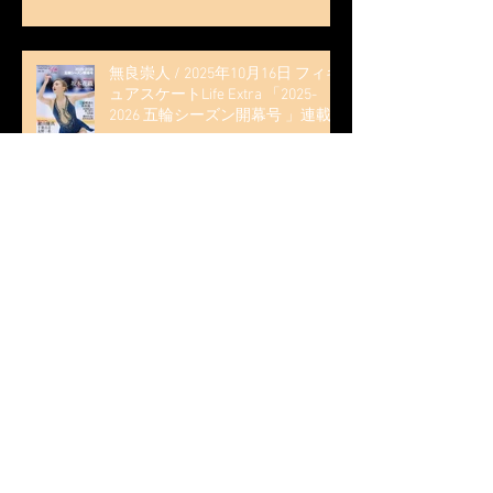
解説
無良崇人 / 2025年10月16日 フィギ
ュアスケートLife Extra 「2025-
2026 五輪シーズン開幕号 」連載
記事 (扶桑社ムック)
木科雄登 / 2025年10月7日 Deep
Edge Plus『今季引退の木科雄登、
家族やファンの応援に感謝 心に響
く演技を「西日本、全日本、絶対
見に来て」』
木科雄登 / 2025年10月2日～5日
2025近畿フィギュアスケート選手
権大会 5位