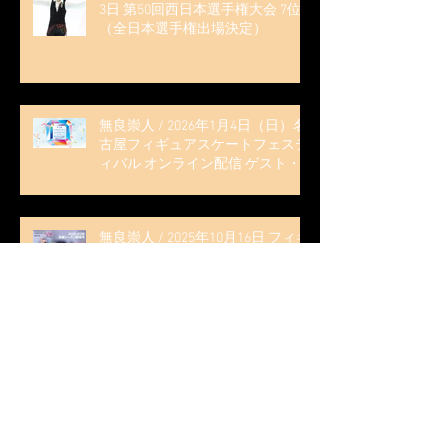
3日 第50回西日本選手権大会 7位
（全日本選手権出場決定）
無良崇人 / 2026年1月4日（日）名
古屋フィギュアスケートフェステ
ィバル オンライン配信 ゲスト・
解説
無良崇人 / 2025年10月16日 フィギ
ュアスケートLife Extra 「2025-
2026 五輪シーズン開幕号 」連載
記事 (扶桑社ムック)
木科雄登 / 2025年10月7日 Deep
Edge Plus『今季引退の木科雄登、
家族やファンの応援に感謝 心に響